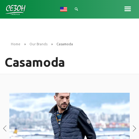
SIGN UP WITH FACEBOOK
Home
Our Brands
Casamoda
SIGN UP WITH EMAIL
Casamoda
LOGIN
About Stack
Careers
Investors