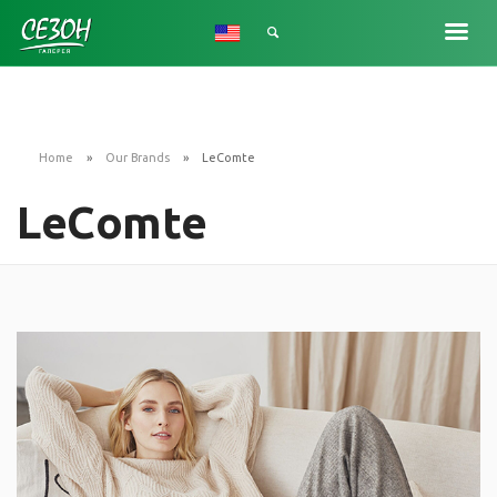
SIGN UP WITH FACEBOOK
Home
Our Brands
LeComte
SIGN UP WITH EMAIL
LeComte
LOGIN
About Stack
Careers
Investors