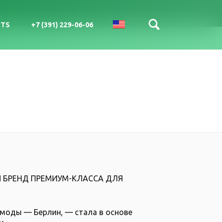
CTS
+7 (391) 229-06-06
SIGN UP WITH FACEBOOK
РУС
ENG
SIGN UP WITH EMAIL
LOGIN
Й БРЕНД ПРЕМИУМ-КЛАССА ДЛЯ
About Stack
 моды — Берлин, — стала в основе
Careers