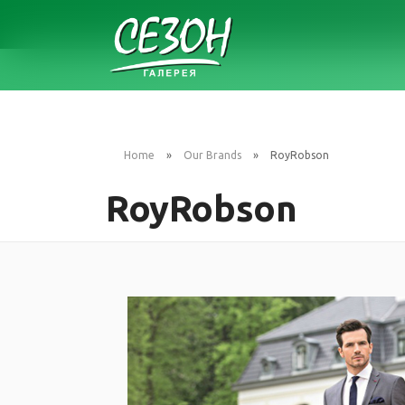
Home
Our Brands
RoyRobson
RoyRobson