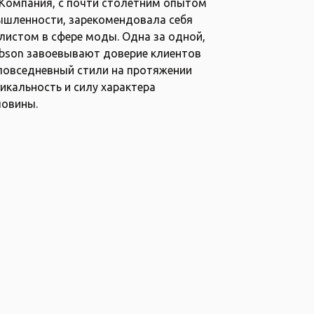
 Компания, с почти столетним опытом
Investors
ышленности, зарекомендовала себя
истом в сфере моды. Одна за одной,
Locations
obson завоевывают доверие клиентов
Contact
 повседневный стили на протяжении
икальность и силу характера
ловины.